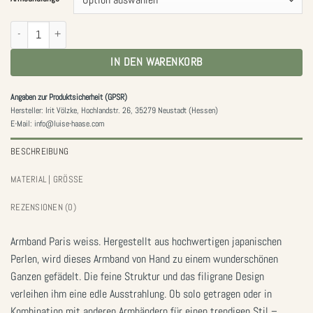
Armband Paris weiss Menge
IN DEN WARENKORB
Angaben zur Produktsicherheit (GPSR)
Hersteller: Irit Völzke, Hochlandstr. 26, 35279 Neustadt (Hessen)
E-Mail: info@luise-haase.com
BESCHREIBUNG
MATERIAL | GRÖSSE
REZENSIONEN (0)
Armband Paris weiss. Hergestellt aus hochwertigen japanischen
Perlen, wird dieses Armband von Hand zu einem wunderschönen
Ganzen gefädelt. Die feine Struktur und das filigrane Design
verleihen ihm eine edle Ausstrahlung. Ob solo getragen oder in
Kombination mit anderen Armbändern für einen trendigen Stil –