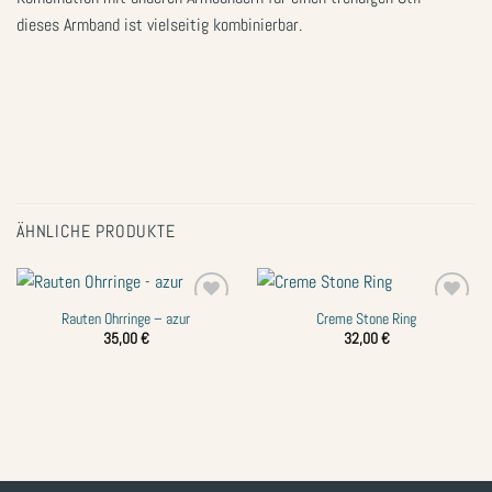
dieses Armband ist vielseitig kombinierbar.
ÄHNLICHE PRODUKTE
Rauten Ohrringe – azur
Creme Stone Ring
Zur
Zur
Wunschliste
Wunschliste
35,00
€
32,00
€
hinzufügen
hinzufügen