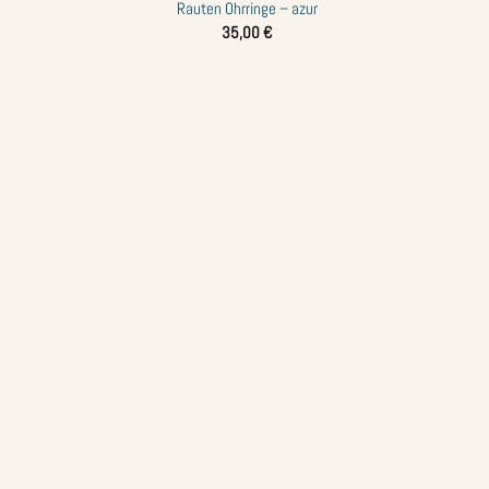
Rauten Ohrringe – azur
Zur
Zur
35,00
€
Wunschliste
Wunschliste
hinzufügen
hinzufügen
+