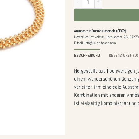
Angaben zur Produktsicherheit (GPSR)
Hersteller: Irit Völzke, Hochlandstr. 26, 352
E-Mail: info@luise-haase.com
BESCHREIBUNG
REZENSIONEN (0)
Hergestellt aus hochwertigen 
einem wunderschönen Ganzen gef
verleihen ihm eine edle Ausstra
Kombination mit anderen Armbän
ist vielseitig kombinierbar und 