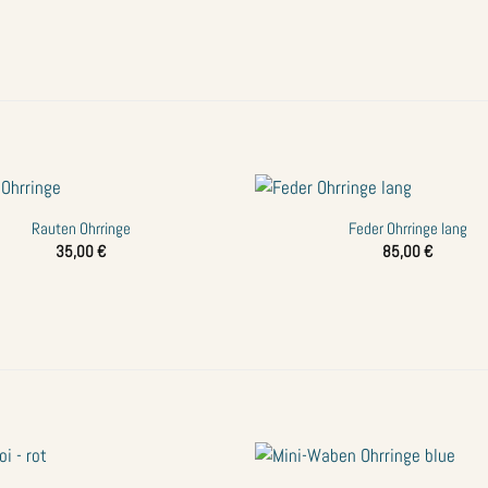
+
Rauten Ohrringe
Feder Ohrringe lang
Zur
35,00
€
85,00
€
Wunschliste
hinzufügen
+