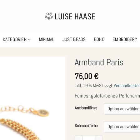
KATEGORIEN
MINIMAL
JUST BEADS
BOHO
EMBROIDERY
Armband Paris
75,00
€
Zur
Wunschliste
inkl. 19 % MwSt.
zzgl.
Versandkoste
hinzufügen
Feines, goldfarbenes Perlenar
Armbandlänge
Schmuckfarbe
Armband Paris Menge