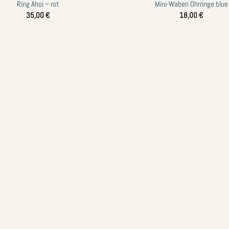
Ring Ahoi – rot
Mini-Waben Ohrringe blue
Zur
35,00
€
18,00
€
Wunschliste
hinzufügen