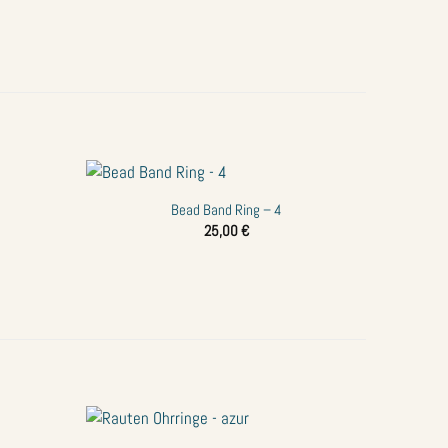
+
Bead Band Ring – 4
Zur
Zur
25,00
€
Wunschliste
Wunschliste
hinzufügen
hinzufügen
+