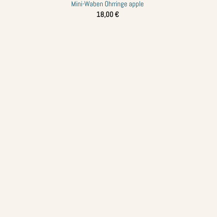
Mini-Waben Ohrringe apple
Zur
18,00
€
Wunschliste
hinzufügen