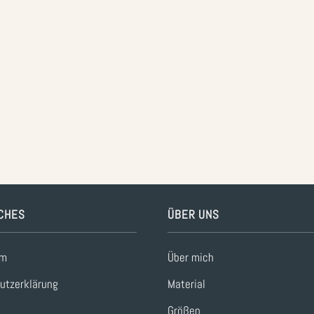
CHES
ÜBER UNS
um
Über mich
utzerklärung
Material
Größen