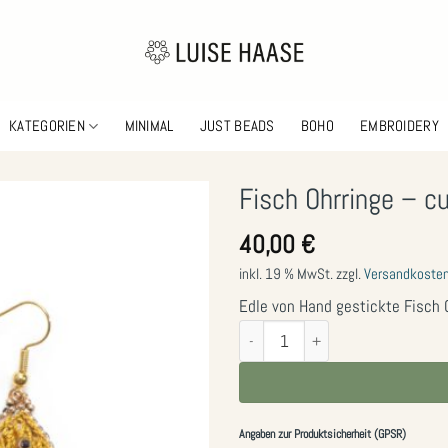
KATEGORIEN
MINIMAL
JUST BEADS
BOHO
EMBROIDERY
Fisch Ohrringe – cu
40,00
€
Zur
Wunschliste
inkl. 19 % MwSt.
zzgl.
Versandkoste
hinzufügen
Edle von Hand gestickte Fisch O
Fisch Ohrringe - currygelb-gold Meng
Angaben zur Produktsicherheit (GPSR)