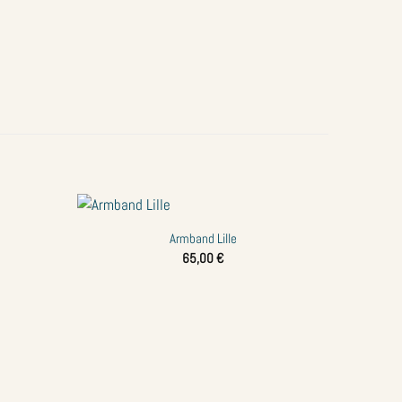
+
Armband Lille
Zur
Zur
65,00
€
Wunschliste
Wunschliste
hinzufügen
hinzufügen