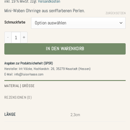
inkl. 19 % MwSt.
zzgl.
Versandkosten
Mini-Waben Ohrringe aus senffarbenen Perlen.
ZURÜCKSETZEN
Schmuckfarbe
Mini-Waben Ohrringe senf Menge
IN DEN WARENKORB
Angaben zur Produktsicherheit (GPSR)
Hersteller: Irit Völzke, Hochlandstr. 26, 35279 Neustadt (Hessen)
E-Mail: info@luise-haase.com
MATERIAL | GRÖSSE
REZENSIONEN (0)
LÄNGE
2,3cm