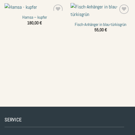
Hamsa – kupfer
Zur
Zur
Wunschliste
Wunschliste
180,00
€
Fisch-Anhänger in blau-türkisgrün
hinzufügen
hinzufügen
55,00
€
SERVICE