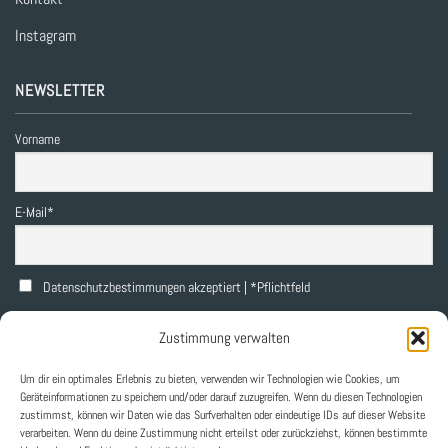
Instagram
NEWSLETTER
Vorname
E-Mail*
Datenschutzbestimmungen akzeptiert | *Pflichtfeld
Zustimmung verwalten
Um dir ein optimales Erlebnis zu bieten, verwenden wir Technologien wie Cookies, um
Geräteinformationen zu speichern und/oder darauf zuzugreifen. Wenn du diesen Technologien
WIDERRUF
zustimmst, können wir Daten wie das Surfverhalten oder eindeutige IDs auf dieser Website
verarbeiten. Wenn du deine Zustimmung nicht erteilst oder zurückziehst, können bestimmte