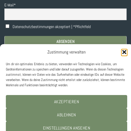
E-Mail*
Datenschutzbestimmungen akzeptiert | *Pflichtfeld
Zustimmung verwalten
WIDERRUF
Um dir ein optimales Erlebnis zu bieten, verwenden wir Technologien wie Cookies, um
Geräteinformationen zu speichern und/oder darauf zuzugreifen. Wenn du diesen Technologien
zustimmst, können wir Daten wie das Surfverhalten oder eindeutige IDs auf dieser Website
verarbeiten. Wenn du deine Zustimmung nicht erteilst oder zurückziehst, können bestimmte
Rückerstattungs- und Rückgabebedingungen
Merkmale und Funktionen beeinträchtigt werden.
Widerrufsbelehrung
AKZEPTIEREN
VERTRAG WIDERRUFEN
ABLEHNEN
EINSTELLUNGEN ANSEHEN