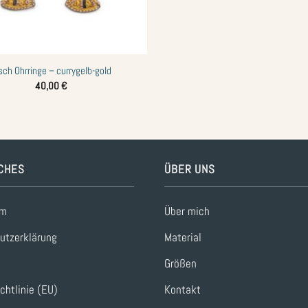
sch Ohrringe – currygelb-gold
40,00
€
CHES
ÜBER UNS
um
Über mich
utzerklärung
Material
Größen
chtlinie (EU)
Kontakt