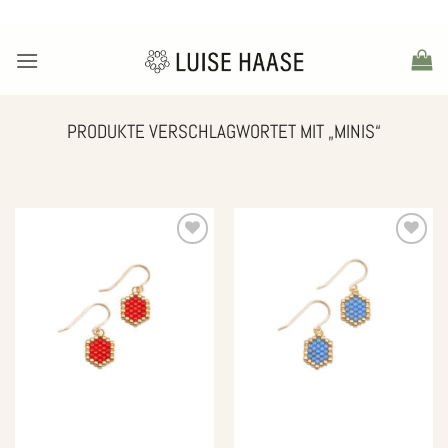
Zum
Inhalt
springen
PRODUKTE VERSCHLAGWORTET MIT „MINIS“
Zur
Zur
Wunschliste
Wunschliste
hinzufügen
hinzufügen