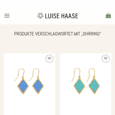
Zum
Inhalt
springen
PRODUKTE VERSCHLAGWORTET MIT „OHRRING“
Zur
Zur
Wunschliste
Wunschliste
hinzufügen
hinzufügen