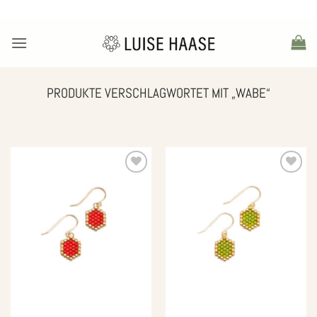
Zum
Inhalt
springen
PRODUKTE VERSCHLAGWORTET MIT „WABE“
Zur
Zur
Wunschliste
Wunschliste
hinzufügen
hinzufügen