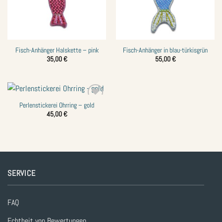
Fisch-Anhänger Halskette – pink
Fisch-Anhänger in blau-türkisgrün
35,00
€
55,00
€
Perlenstickerei Ohrring – gold
Zur
Wunschliste
45,00
€
hinzufügen
SERVICE
FAQ
Echtheit von Bewertungen