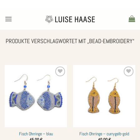
Zum
Inhalt
springen
PRODUKTE VERSCHLAGWORTET MIT „BEAD-EMBROIDERY“
Zur
Zur
Wunschliste
Wunschliste
hinzufügen
hinzufügen
Fisch Ohrringe – blau
Fisch Ohrringe – currygelb-gold
45,00
€
40,00
€